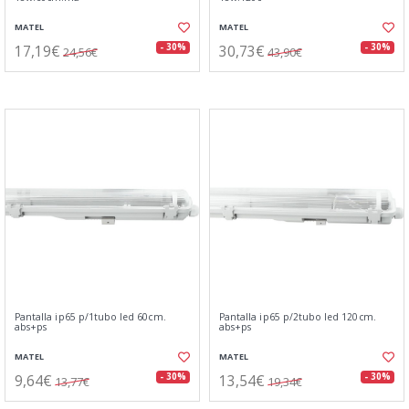
MATEL
MATEL
17,19€
30,73€
- 30%
- 30%
24,56€
43,90€
Pantalla ip65 p/1tubo led 60cm.
Pantalla ip65 p/2tubo led 120cm.
abs+ps
abs+ps
MATEL
MATEL
9,64€
13,54€
- 30%
- 30%
13,77€
19,34€