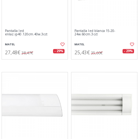
Pantalla led
Pantalla led blanca 15-20-
enlaz.ip40.120cm.40w.3cct
24w.60cm.3cct
MATEL
MATEL
27,48€
25,43€
- 29%
- 29%
38,47€
35,60€