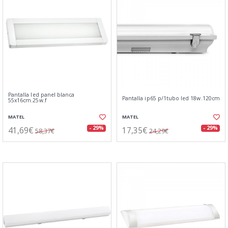
Pantalla led panel blanca
Pantalla ip65 p/1tubo led 18w.120cm
55x16cm.25w.f
MATEL
MATEL
41,69€
17,35€
- 29%
- 29%
58,37€
24,29€