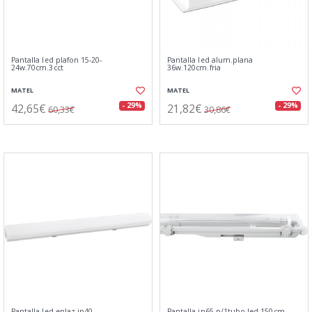
Pantalla led plafon 15-20-
Pantalla led alum.plana
24w.70cm.3cct
36w.120cm.fria
MATEL
MATEL
42,65€
21,82€
- 29%
- 29%
60,33€
30,86€
Pantalla led enlaz.ip40.
Pantalla ip65 p/1tubo led 150cm.