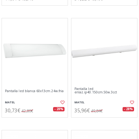
Pantalla led
Pantalla led blanca 60x13cm.24w.fria
enlaz.ip40.150cm.50w.3cct
MATEL
MATEL
30,73€
35,96€
- 28%
- 28%
42,80€
49,84€