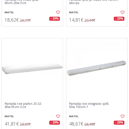
60cm.20w.3cct
abs+ps
MATEL
MATEL
18,62€
14,81€
- 29%
- 29%
26,33€
20,94€
Pantalla led plafon 25-32-
Pantalla led integrado ip65
40w.95cm.3cct
50w.150cm.f
MATEL
MATEL
41,81€
48,67€
- 29%
- 29%
58,83€
68,48€