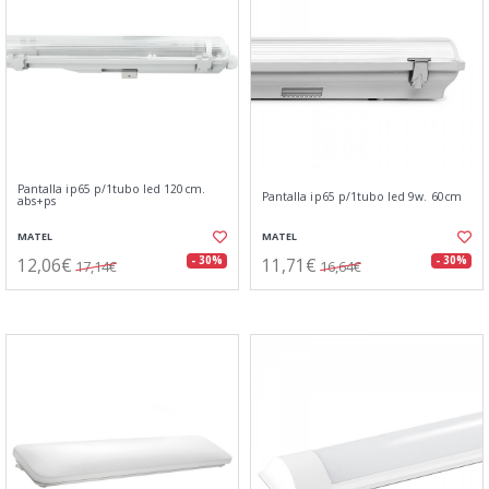
Pantalla ip65 p/1tubo led 120cm.
Pantalla ip65 p/1tubo led 9w. 60cm
abs+ps
MATEL
MATEL
12,06€
11,71€
- 30%
- 30%
17,14€
16,64€