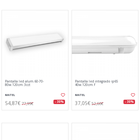
Pantalla led alum.60-70-
Pantalla led integrado ip65
80w.120cm.3cct
40w.120cm.f
MATEL
MATEL
54,87€
37,05€
- 30%
- 30%
77,99€
52,66€