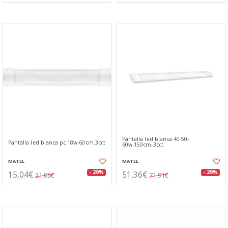
Pantalla led blanca 40-50-
Pantalla led blanca pc 18w.60cm.3cct
60w.150cm.3cct
MATEL
MATEL
15,04€
51,36€
- 29%
- 29%
21,06€
71,91€