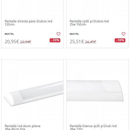
Pantalla directa para 2tubos led
Pantalla ip65 p/2tubos led
120cm.
25w.150cm
MATEL
MATEL
20,95€
25,51€
- 30%
- 30%
29,94€
36,45€
Pantalla led alum.plana
Pantalla blanca ip20 p/2tub.led
18w.60cm.fria
18w.120c