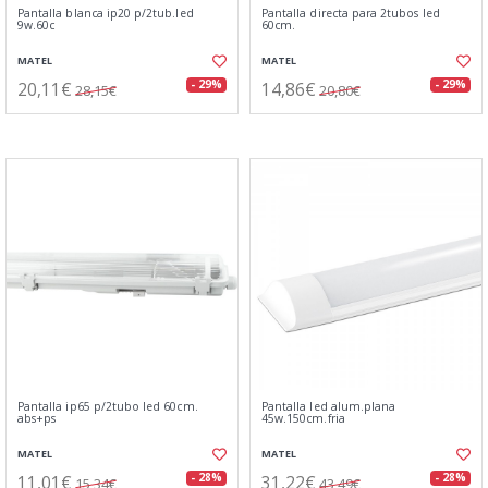
Pantalla blanca ip20 p/2tub.led
Pantalla directa para 2tubos led
9w.60c
60cm.
MATEL
MATEL
20,11€
14,86€
- 29%
- 29%
28,15€
20,80€
Pantalla ip65 p/2tubo led 60cm.
Pantalla led alum.plana
abs+ps
45w.150cm.fria
MATEL
MATEL
11,01€
31,22€
- 28%
- 28%
15,34€
43,49€