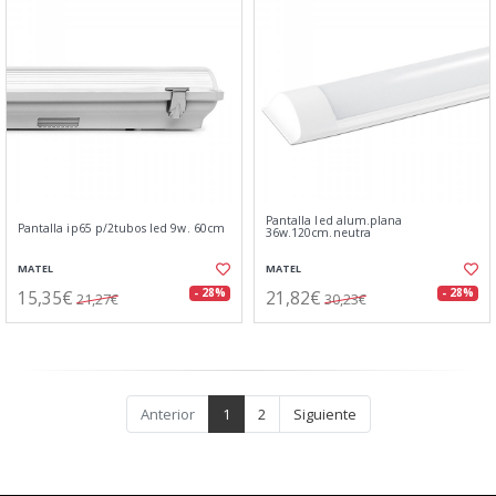
Pantalla led alum.plana
Pantalla ip65 p/2tubos led 9w. 60cm
36w.120cm.neutra
MATEL
MATEL
15,35€
21,82€
- 28%
- 28%
21,27€
30,23€
Anterior
1
2
Siguiente