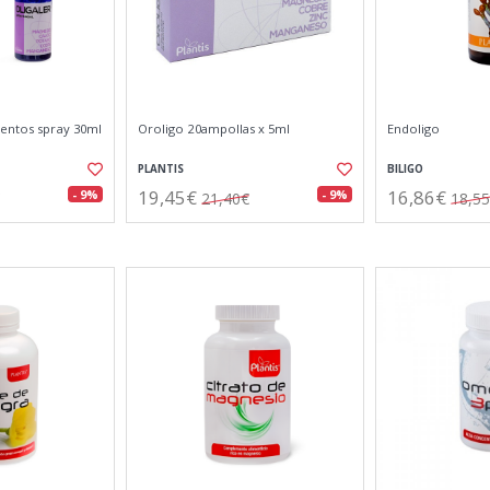
mentos spray 30ml
Oroligo 20ampollas x 5ml
Endoligo
PLANTIS
BILIGO
19,45€
16,86€
- 9%
- 9%
21,40€
18,5