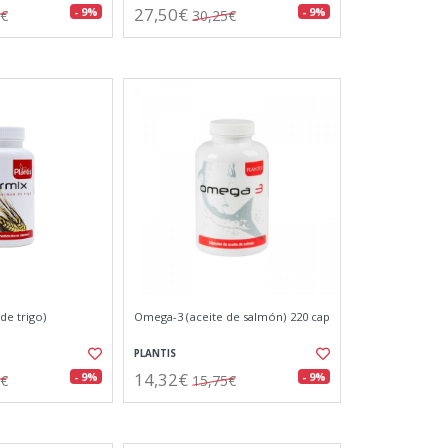
27,50€
- 9%
- 9%
5€
30,25€
e trigo)
Omega-3 (aceite de salmón) 220 cap
PLANTIS
14,32€
- 9%
- 9%
0€
15,75€