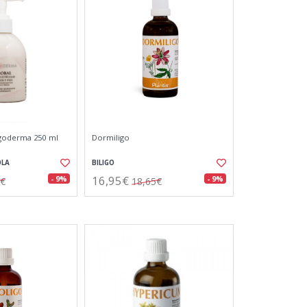
igoderma 250 ml
Dormiligo
OLA
BILIGO
16,95€
- 9%
- 9%
0€
18,65€