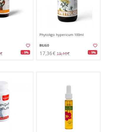
Phytoligo hypericum 100ml
BILIGO
17,36€
- 9%
- 9%
5€
19,10€