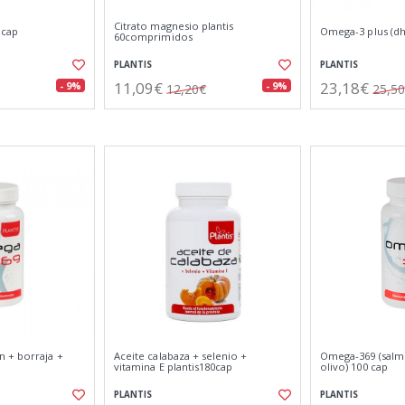
Citrato magnesio plantis
 cap
Omega-3 plus (dh
60comprimidos
PLANTIS
PLANTIS
11,09€
23,18€
- 9%
- 9%
12,20€
25,5
 + borraja +
Aceite calabaza + selenio +
Omega-369 (salm
vitamina E plantis180cap
olivo) 100 cap
PLANTIS
PLANTIS