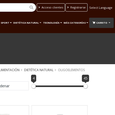
Acceso clientes
Registrarse
Powered by
Translate
 SPORT
DIETÉTICA NATURAL
TECNOLOGÍA
MÁS CATEGORÍAS
CARRITO
LIMENTACIÓN
DIETÉTICA NATURAL
OLIGOELEMENTOS
4
45
denar