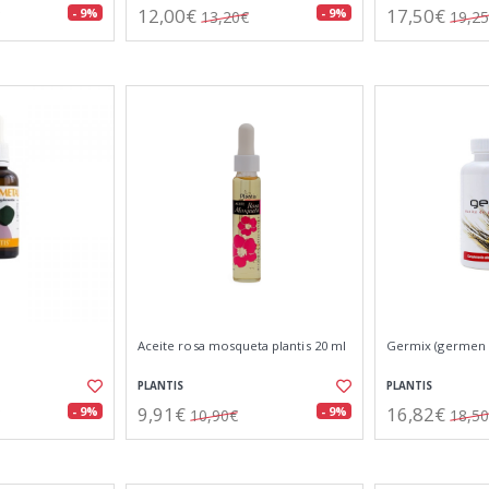
12,00€
17,50€
- 9%
- 9%
13,20€
19,2
Aceite rosa mosqueta plantis 20 ml
Germix (germen d
PLANTIS
PLANTIS
9,91€
16,82€
- 9%
- 9%
10,90€
18,5