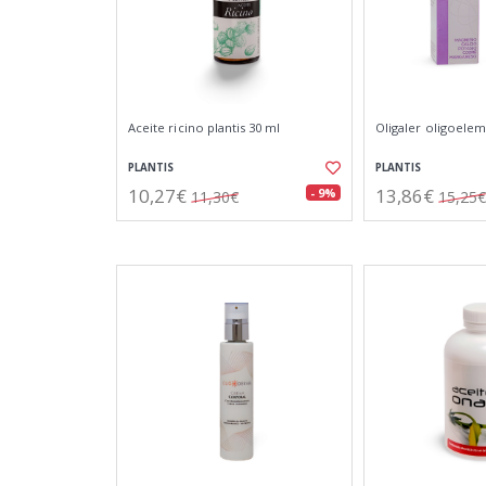
Aceite ricino plantis 30 ml
Oligaler oligoele
PLANTIS
PLANTIS
10,27€
13,86€
- 9%
11,30€
15,25€