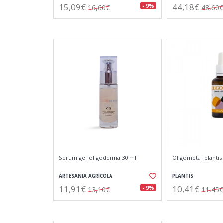
15,09€
44,18€
- 9%
16,60€
48,60€
Serum gel oligoderma 30 ml
Oligometal plantis
ARTESANIA AGRÍCOLA
PLANTIS
11,91€
10,41€
- 9%
13,10€
11,45€