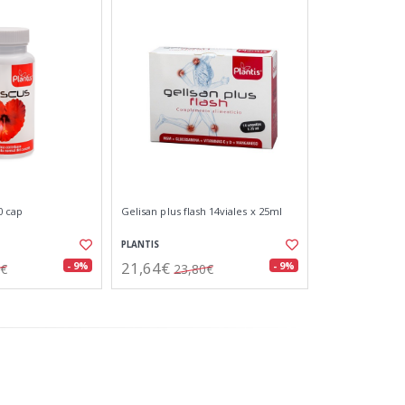
0 cap
Gelisan plus flash 14viales x 25ml
PLANTIS
21,64€
- 9%
- 9%
5€
23,80€