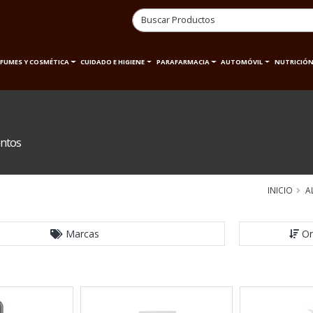
RFUMES Y COSMÉTICA
CUIDADO E HIGIENE
PARAFARMACIA
AUTOMÓVIL
NUTRICIÓN
ntos
INICIO
A
Marcas
Or