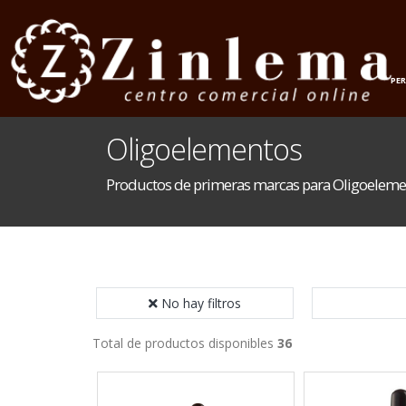
INICIO
HOGAR
PE
Oligoelementos
Productos de primeras marcas para Oligoeleme
No hay filtros
Total de productos disponibles
36