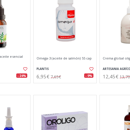
aceite esencial
Omega-3 (aceite de salmón) 55 cap
Crema global ol
PLANTIS
ARTESANIA AGRÍC
6,95€
12,45€
- 24%
- 9%
7,65€
13,7