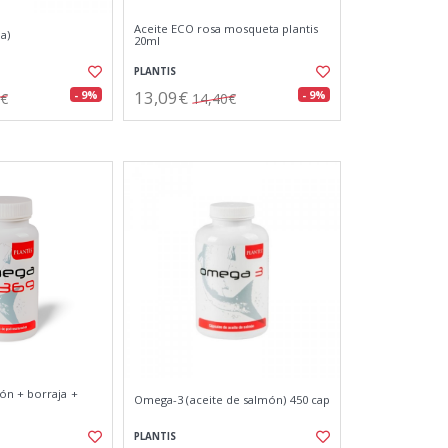
Aceite ECO rosa mosqueta plantis
a)
20ml
PLANTIS
13,09€
- 9%
- 9%
0€
14,40€
ón + borraja +
Omega-3 (aceite de salmón) 450 cap
PLANTIS