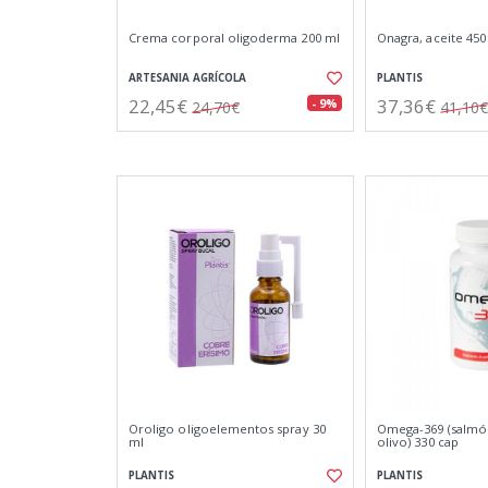
Crema corporal oligoderma 200 ml
Onagra, aceite 450
ARTESANIA AGRÍCOLA
PLANTIS
22,45€
37,36€
- 9%
24,70€
41,10€
Oroligo oligoelementos spray 30
Omega-369 (salmón
ml
olivo) 330 cap
PLANTIS
PLANTIS