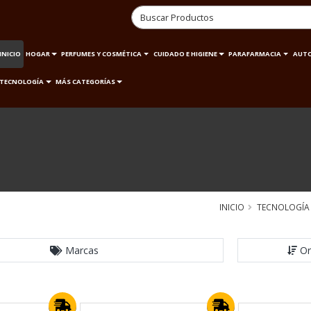
INICIO
HOGAR
PERFUMES Y COSMÉTICA
CUIDADO E HIGIENE
PARAFARMACIA
AUT
TECNOLOGÍA
MÁS CATEGORÍAS
INICIO
TECNOLOGÍA
Marcas
Or