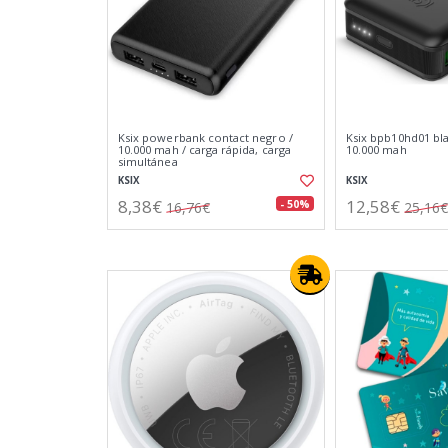
Ksix powerbank contact negro /
Ksix bpb10hd01 bl
10.000 mah / carga rápida, carga
10.000 mah
simultánea
KSIX
KSIX
8,38€
12,58€
- 50%
16,76€
25,16€