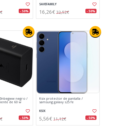
SAVEFAMILY
16,26€
- 50%
- 50%
2€
32,52€
0nbegww negro /
Ksix protector de pantalla /
iente de 60 w
samsung galaxy s25 fe
KSIX
5,56€
- 50%
- 50%
4€
11,12€