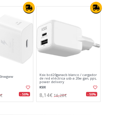
Ksix bcd20ganacb blanco / cargador
10nwgww
de red eléctrica usb-a 20w gan, pps,
power delivery
KSIX
8,14€
- 50%
- 50%
6€
16,28€