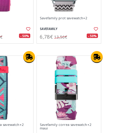
Savefamily prot savewatch+2
SAVEFAMILY
6,78€
- 50%
- 50%
2€
13,56€
ea savewatch+2
Savefamily correa savewatch+2
maui