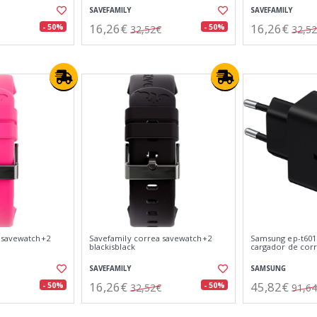
SAVEFAMILY
SAVEFAMILY
16,26€
16,26€
- 50%
- 50%
32,52€
32,5
 savewatch+2
Savefamily correa savewatch+2
Samsung ep-t601
blackisblack
cargador de corr
SAVEFAMILY
SAMSUNG
16,26€
45,82€
- 50%
- 50%
32,52€
91,6