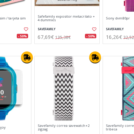
Safefamily expositor metacrilato +
sim / tarjeta sim
Sony dvm80pr
4 dummies
SAVEFAMILY
SAVEFAMILY
67,69€
16,26€
- 50%
- 50%
135,38€
32,5
Savefamily correa savewatch+2
Savefamily corr
njoy
zigzag
tribeca