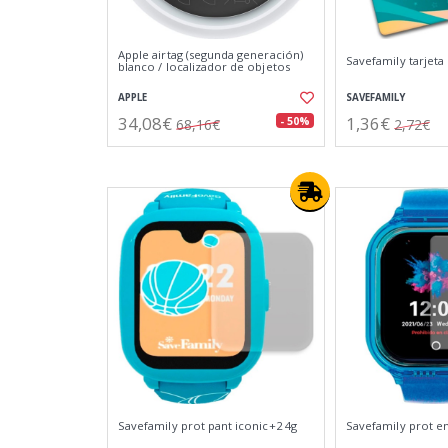
Apple airtag (segunda generación)
Savefamily tarjeta 
blanco / localizador de objetos
APPLE
SAVEFAMILY
34,08€
1,36€
- 50%
68,16€
2,72€
Savefamily prot pant iconic+2 4g
Savefamily prot e