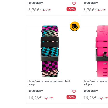
SAVEFAMILY
SAVEFAMILY
6,78€
6,78€
- 50%
13,56€
13,56€
Savefamily correa savewatch+2
Savefamily correa
loop
lollipop
SAVEFAMILY
SAVEFAMILY
16,26€
16,26€
- 50%
32,52€
32,52€