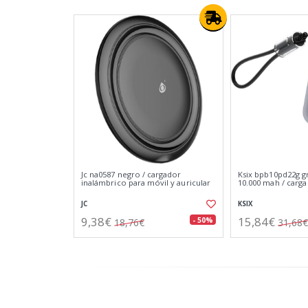
Jc na0587 negro / cargador
Ksix bpb10pd22g g
inalámbrico para móvil y auricular
10.000 mah / carga
JC
KSIX
9,38€
15,84€
- 50%
18,76€
31,68€