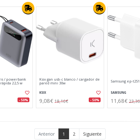
ris / powerbank
Ksix gan usb-c blanco / cargador de
Samsung ep-t25
 rápida 22,5 w
pared mini 30w
KSIX
SAMSUNG
9,08€
11,68€
- 50%
- 50%
18,16€
23,3
Anterior
1
2
Siguiente