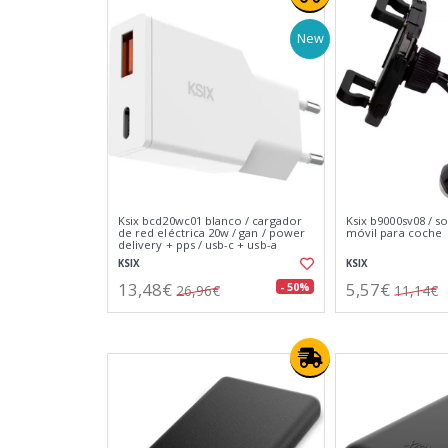
New
Ksix bcd20wc01 blanco / cargador
Ksix b9000sv08 / s
de red eléctrica 20w / gan / power
móvil para coche
delivery + pps / usb-c + usb-a
KSIX
KSIX
13,48€
5,57€
- 50%
26,96€
11,14€