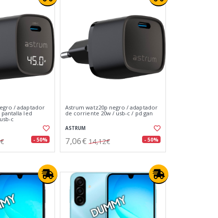
egro / adaptador
Astrum watz20p negro / adaptador
pantalla led
de corriente 20w / usb-c / pd gan
 usb-c
ASTRUM
7,06€
- 50%
- 50%
8€
14,12€