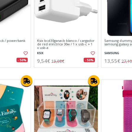
ack / powerbank
Ksix bcd30ganacb blanco / cargador
Samsung dummy 
de red eléctrica 30w / 1 x usb-c + 1
samsung galaxy a
x usb-a
KSIX
SAMSUNG
9,54€
13,55€
- 50%
- 50%
19,08€
27,1