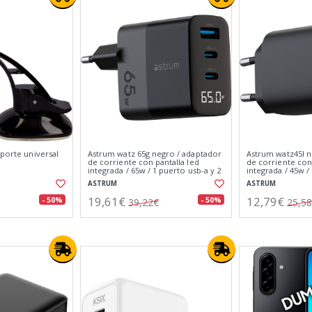
oporte universal
Astrum watz 65g negro / adaptador
Astrum watz45l n
de corriente con pantalla led
de corriente con 
integrada / 65w / 1 puerto usb-a y 2
integrada / 45w /
puertos usb-c
ASTRUM
ASTRUM
19,61€
12,79€
- 50%
- 50%
39,22€
25,5