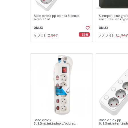
Base onlex pp blanca 3tomas
S-empot.one grafi
s/cable/int
enchufe+usb+type
ONLEX
ONLEX
5,20€
22,23€
- 30%
7,39€
31,59€
Base onlex
Base onlex pp
5t.1.5mt.int.indep.c/sobret.
6t.1.5mt.interr.ind