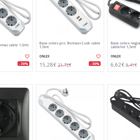
Base onlex pro 3tomas+2 usb cable
Base onlex negr
omas cable 1,5mt.
1,5mt.
cable/int.1,5mt
ONLEX
ONLEX
15,28€
6,62€
- 30%
- 30%
21,72€
9,41€