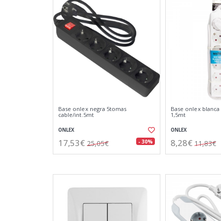
Base onlex negra 5tomas
Base onlex blanca
cable/int.5mt
1,5mt
ONLEX
ONLEX
17,53€
8,28€
- 30%
25,05€
11,83€