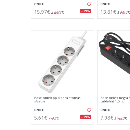
ONLEX
ONLEX
15,97€
13,81€
- 29%
22,59€
19,53€
Base onlex pp blanca 4tomas
Base onlex negra
s/cable
cable/int.1,5mt
ONLEX
ONLEX
5,61€
7,98€
- 29%
7,93€
11,28€