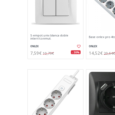
S-empot.univ.blanca doble
Base onlex pro 4t
interr/conmut.
ONLEX
ONLEX
7,59€
14,52€
- 30%
10,79€
20,64€