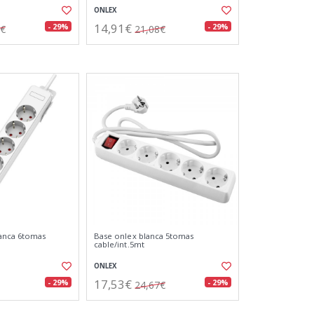
ONLEX
14,91€
- 29%
- 29%
2€
21,08€
lanca 6tomas
Base onlex blanca 5tomas
cable/int.5mt
ONLEX
17,53€
- 29%
- 29%
24,67€