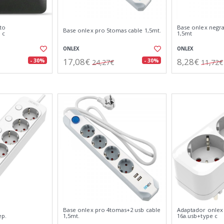
to
Base onlex negr
Base onlex pro 5tomas cable 1,5mt.
 c
1,5mt
ONLEX
ONLEX
17,08€
8,28€
- 30%
- 30%
24,27€
11,72€
Base onlex pro 4tomas+2 usb cable
Adaptador onlex
ep.
1,5mt.
16a.usb+type c