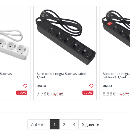
 5tomas
Base onlex negra 5tomas cable
Base onlex negr
1,5mt
cable/int.1,5mt
ONLEX
ONLEX
7,78€
8,33€
- 29%
- 29%
10,94€
11,67€
Anterior
1
2
3
Siguiente