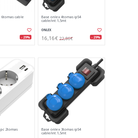
a 6tomas cable
Base onlex 4tomas ip54
cable/int.1,5mt
ONLEX
16,16€
- 29%
- 29%
22,86€
 pc 2tomas
Base onlex 3tomas ip54
cable/int.1,5mt