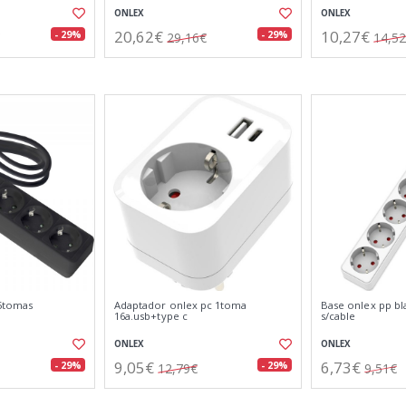
ONLEX
ONLEX
20,62€
10,27€
- 29%
- 29%
29,16€
14,5
 5tomas
Adaptador onlex pc 1toma
Base onlex pp b
16a.usb+type c
s/cable
ONLEX
ONLEX
9,05€
6,73€
- 29%
- 29%
12,79€
9,51€