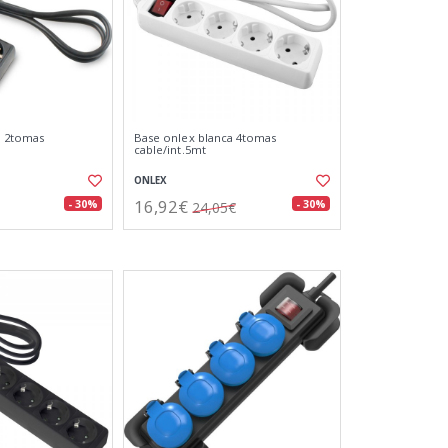
a 2tomas
Base onlex blanca 4tomas
cable/int.5mt
ONLEX
16,92€
- 30%
- 30%
24,05€