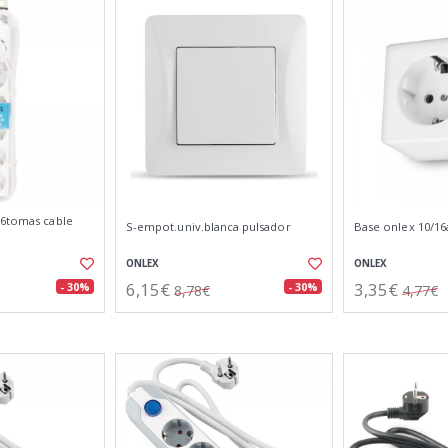
 6tomas cable
S-empot.univ.blanca pulsador
Base onlex 10/16a
ONLEX
ONLEX
6,15€
3,35€
- 30%
- 30%
8,78€
4,77€