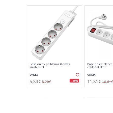
Base onlex pp blanca 4tomas
Base onlex blanca
s/cable/int
cable/int.3mt
ONLEX
ONLEX
5,83€
11,81€
- 29%
8,20€
16,61€