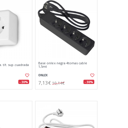
Base onlex negra 4tomas cable
. t/t. sup.cuadrada
1,5mt
ONLEX
7,13€
- 30%
- 30%
10,14€