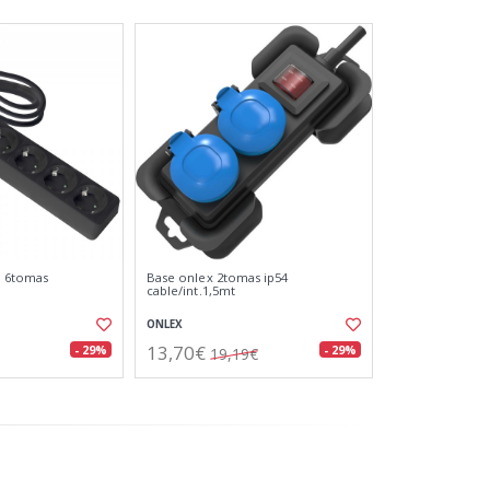
a 6tomas
Base onlex 2tomas ip54
cable/int.1,5mt
ONLEX
13,70€
- 29%
- 29%
19,19€