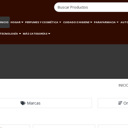
INICIO
HOGAR
PERFUMES Y COSMÉTICA
CUIDADO E HIGIENE
PARAFARMACIA
AUT
TECNOLOGÍA
MÁS CATEGORÍAS
INICI
Marcas
Or